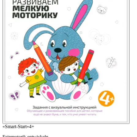
«Smart-Start»
4+
Feinmotorik entwickeln