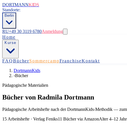
DORTMANN
KIDS
Standorte:
Berlin
RU
+49 30 3119 6780
Anmeldung
Home
Kurse
FAQ
Bücher
Sommercamp
Franchise
Kontakt
DortmannKids
›
Bücher
Pädagogische Materialien
Bücher von Radmila Dortmann
Pädagogische Arbeitshefte nach der DortmannKids-Methodik — zum s
15 Arbeitshefte · Verlag Feniks
11 Bücher via Amazon
Alter 4–12 Jahr